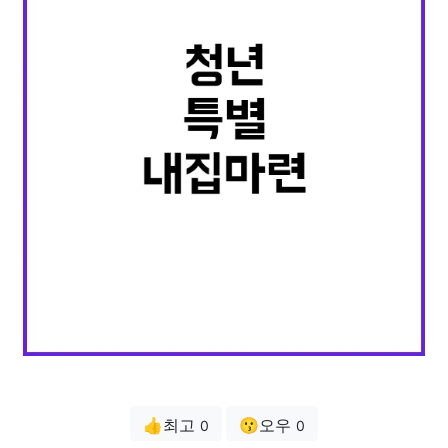
👍최고
😗오우
0
0