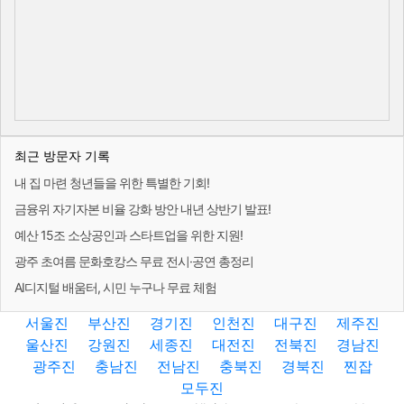
최근 방문자 기록
내 집 마련 청년들을 위한 특별한 기회!
금융위 자기자본 비율 강화 방안 내년 상반기 발표!
예산 15조 소상공인과 스타트업을 위한 지원!
광주 초여름 문화호캉스 무료 전시·공연 총정리
AI디지털 배움터, 시민 누구나 무료 체험
서울진
부산진
경기진
인천진
대구진
제주진
울산진
강원진
세종진
대전진
전북진
경남진
광주진
충남진
전남진
충북진
경북진
찐잡
모두진