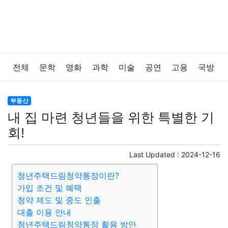
전체
문학
영화
과학
미술
공연
고용
국방
법률
음악
드라마
보험
연예인
만화
환경
부동산
내 집 마련 청년들을 위한 특별한 기
보건
질병
가요
방송
일상
주식
암호화폐
회!
블록체인
결혼
육아
반려동물
패션
미용
Last Updated :
2024-12-16
청년주택드림청약통장이란?
증권
인테리어
요리
상품리뷰
원예
금융
가입 조건 및 혜택
청약 제도 및 중도 인출
게임
스포츠
사진
대출
자동차
취미
여행
대출 이용 안내
청년주택드림청약통장 활용 방안