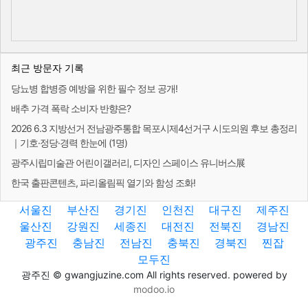
최근 방문자 기록
당뇨병 합병증 예방을 위한 필수 정보 공개!
배추 가격 폭락 소비자 반향은?
2026 6.3 지방선거 전남광주통합 목포시제4선거구 시도의원 후보 총정리
｜기호·정당·경력 한눈에 (1명)
광주시립미술관 어린이갤러리, 디자인 스페이스 유니버스展
한국 출판콘텐츠, 파리올림픽 열기와 함성 조화!
서울진
부산진
경기진
인천진
대구진
제주진
울산진
강원진
세종진
대전진
전북진
경남진
광주진
충남진
전남진
충북진
경북진
찐잡
모두진
광주진 © gwangjuzine.com All rights reserved. powered by
modoo.io