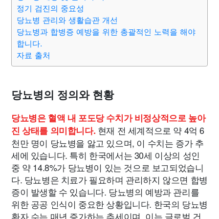
맛집
IT
컴퓨터
기술
종교
사회
정치
건강
정기 검진의 중요성
당뇨병 관리와 생활습관 개선
당뇨병과 합병증 예방을 위한 총괄적인 노력을 해야
의료
의학
경제
마케팅
부동산
외국어
교육
합니다.
자료 출처
교통
생활
기타
당뇨병의 정의와 현황
당뇨병은 혈액 내 포도당 수치가 비정상적으로 높아
현재 전 세계적으로 약 4억 6
진 상태를 의미합니다.
천만 명이 당뇨병을 앓고 있으며, 이 수치는 증가 추
세에 있습니다. 특히 한국에서는 30세 이상의 성인
중 약 14.8%가 당뇨병이 있는 것으로 보고되었습니
다. 당뇨병은 치료가 필요하며 관리하지 않으면 합병
증이 발생할 수 있습니다. 당뇨병의 예방과 관리를
위한 공공 인식이 중요한 상황입니다. 한국의 당뇨병
환자 수는 매년 증가하는 추세이며, 이는 글로벌 건