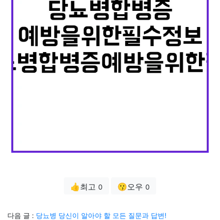
👍최고
😗오우
0
0
다음 글 :
당뇨병 당신이 알아야 할 모든 질문과 답변!