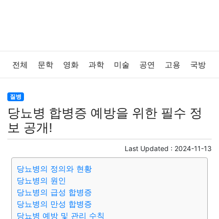
전체
문학
영화
과학
미술
공연
고용
국방
법률
음악
드라마
보험
연예인
만화
환경
질병
당뇨병 합병증 예방을 위한 필수 정
보건
질병
가요
방송
일상
주식
암호화폐
보 공개!
블록체인
결혼
육아
반려동물
패션
미용
Last Updated :
2024-11-13
당뇨병의 정의와 현황
증권
인테리어
요리
상품리뷰
원예
금융
당뇨병의 원인
당뇨병의 급성 합병증
게임
스포츠
사진
대출
자동차
취미
여행
당뇨병의 만성 합병증
당뇨병 예방 및 관리 수칙