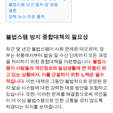
맛집
IT
컴퓨터
기술
종교
사회
정치
건강
불법스팸 신고 절차 및 방법
결론
정책 뉴스 자료 출처
의료
의학
경제
마케팅
부동산
외국어
교육
교통
생활
기타
불법스팸 방지 종합대책의 필요성
최근 몇 년간 불법스팸이 사회 문제로 떠오르며, 정
부는 유통에서부터 발송 및 수신 단계까지 모든 과정
을 처리하기 위한 종합대책을 마련했습니다.
불법스
팸이 사람들의 개인정보와 일상생활에 큰 위협이 되
고 있는 상황에서, 이를 근절하기 위한 노력은 필수
이번 대책은 그동안 불법적으로 운영된 문
적입니다.
자 발송 시스템에 대한 강력한 대응 방안을 포함하고
있습니다. 또한, 이러한 문제를 해결함으로써 국민들
이 더 이상 불법스팸으로 인한 고통을 겪지 않도록
하겠다는 의지를 보여줍니다.