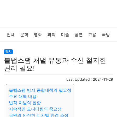
전체
문학
영화
과학
미술
공연
고용
국방
법률
음악
드라마
보험
연예인
만화
환경
정치
불법스팸 처벌 유통과 수신 철저한
보건
질병
가요
방송
일상
주식
암호화폐
관리 필요!
블록체인
결혼
육아
반려동물
패션
미용
Last Updated :
2024-11-29
불법스팸 방지 종합대책의 필요성
증권
인테리어
요리
상품리뷰
원예
금융
주요 대책 내용
법적 처벌의 현황
게임
스포츠
사진
대출
자동차
취미
여행
지속적인 모니터링의 중요성
국민의 안전한 디지털 환경 조성