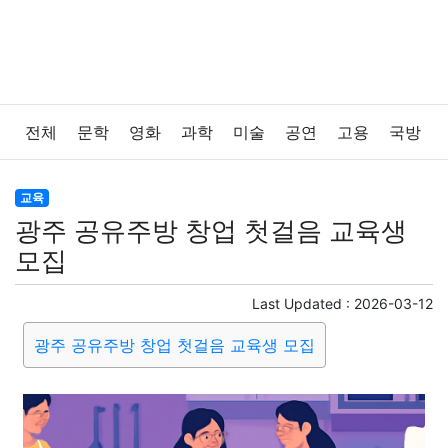
전체
문학
영화
과학
미술
공연
고용
국방
법률
음악
드라마
보험
연예인
만화
환경
교육
광주 공유주방 창업 첫걸음 교육생
보건
질병
가요
방송
일상
주식
암호화폐
모집
블록체인
결혼
육아
반려동물
패션
미용
Last Updated :
2026-03-12
광주 공유주방 창업 첫걸음 교육생 모집
증권
인테리어
요리
상품리뷰
원예
금융
게임
스포츠
사진
대출
자동차
취미
여행