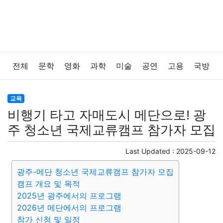
전체
문학
영화
과학
미술
공연
고용
국방
법률
음악
드라마
보험
연예인
만화
환경
교육
비행기 타고 자매도시 메단으로! 광
보건
질병
가요
방송
일상
주식
암호화폐
주 청소년 국제교류캠프 참가자 모집
블록체인
결혼
육아
반려동물
패션
미용
Last Updated :
2025-09-12
광주-메단 청소년 국제교류캠프 참가자 모집
증권
인테리어
요리
상품리뷰
원예
금융
캠프 개요 및 목적
2025년 광주에서의 프로그램
게임
스포츠
사진
대출
자동차
취미
여행
2026년 메단에서의 프로그램
참가 신청 및 일정