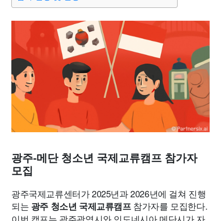
맛집
IT
컴퓨터
기술
종교
사회
정치
건강
의료
의학
경제
마케팅
부동산
외국어
교육
교통
생활
기타
광주-메단 청소년 국제교류캠프 참가자
모집
광주국제교류센터가 2025년과 2026년에 걸쳐 진행
되는
참가자를 모집한다.
광주 청소년 국제교류캠프
이번 캠프는 광주광역시와 인도네시아 메단시가 자