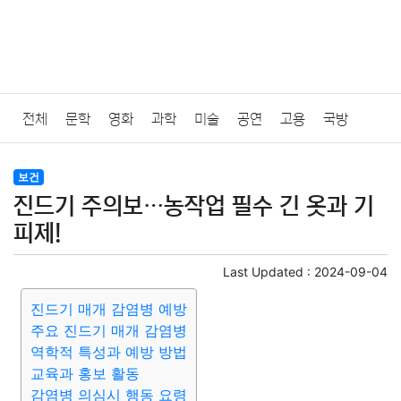
전체
문학
영화
과학
미술
공연
고용
국방
법률
음악
드라마
보험
연예인
만화
환경
보건
보건
진드기 주의보…농작업 필수 긴 옷과 기
질병
가요
방송
일상
주식
암호화폐
블록체인
피제!
결혼
육아
반려동물
패션
미용
증권
인테리어
Last Updated :
2024-09-04
진드기 매개 감염병 예방
요리
상품리뷰
원예
금융
게임
스포츠
사진
주요 진드기 매개 감염병
역학적 특성과 예방 방법
대출
자동차
취미
여행
맛집
IT
컴퓨터
기술
교육과 홍보 활동
감염병 의심시 행동 요령