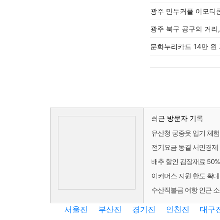
광주 만두커플 이모티
광주 북구 공구의 거리
문화누리카드 14만 원 
최근 방문자 기록
유산청 궁중옷 입기 체험
전기요금 동결 서민경제 
배추 할인 김장재료 50%
이커머스 지원 한도 확대
수산직불금 어항 인근 소
서울진
부산진
경기진
인천진
대구