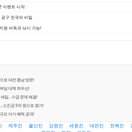
콘 이벤트 시작
, 공구 천국의 비밀
지원 바둑과 낚시 가능!
으로 대전·충남 방문!
부담 대책 최우선!
 세일…수급 문제 해결!
…소진공 5억 원으로 증가!
규모 어가 혜택 공개!
진
제주진
울산진
강원진
세종진
대전진
전북진