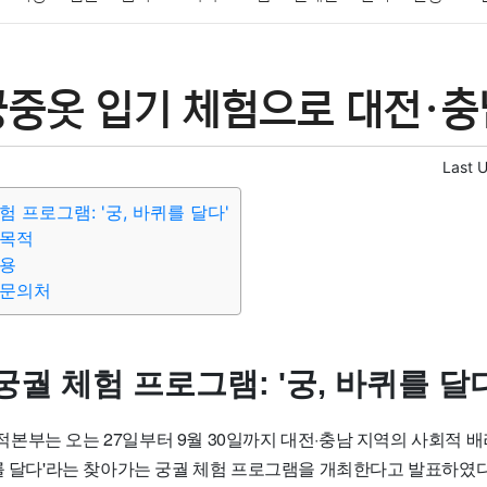
패션
미용
증권
인테리어
요리
상품리뷰
원예
금융
중옷 입기 체험으로 대전·충
정치
건강
의료
의학
경제
마케팅
부동산
외국어
Last 
 프로그램: '궁, 바퀴를 달다'
 목적
내용
 문의처
궐 체험 프로그램: '궁, 바퀴를 달다
부는 오는 27일부터 9월 30일까지 대전·충남 지역의 사회적 배려
퀴를 달다'라는 찾아가는 궁궐 체험 프로그램을 개최한다고 발표하였다