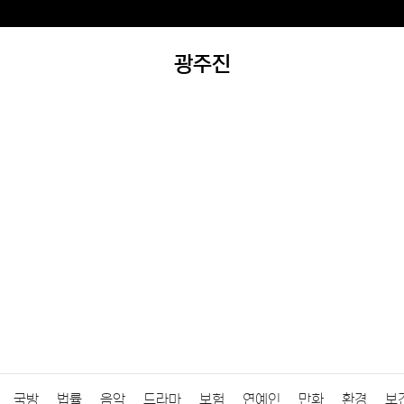
광주진
국방
법률
음악
드라마
보험
연예인
만화
환경
보