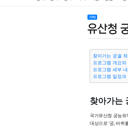
암호화폐
블록체인
결혼
육아
반려동물
기타
유산청 궁
여행
맛집
IT
컴퓨터
기술
종교
사회
찾아가는 궁궐 체험
프로그램 개요와
프로그램 세부 
프로그램 일정과
찾아가는 궁
국가유산청 궁능유적본
대상으로 '궁, 바