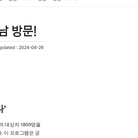
게임
스포츠
사진
대출
자동차
취미
남 방문!
교육
교통
생활
기타
Updated :
2024-08-26
'
 대상자 1800명을
. 이 프로그램은 궁