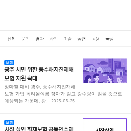
전체
문학
영화
과학
미술
공연
고용
국방
법률
음악
드라마
보험
연예인
만화
환경
보건
보험
광주 시민 위한 풍수해지진재해
질병
가요
방송
일상
주식
암호화폐
블록체인
보험 지원 확대
장마철 대비 광주, 풍수해지진재해
결혼
육아
반려동물
패션
미용
증권
인테리어
보험 가입 독려올여름 장마가 길고 강수량이 많을 것으로
예상되는 가운데, 광…
2025-06-25
요리
상품리뷰
원예
금융
게임
스포츠
사진
대출
자동차
취미
여행
맛집
IT
컴퓨터
기술
보험
시장 상인 화재보험 공동인수제