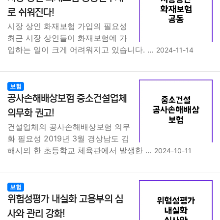
종교
사회
정치
건강
의료
의학
경제
마케팅
로 쉬워진다!
시장 상인 화재보험 가입의 필요성
부동산
외국어
교육
교통
생활
기타
최근 시장 상인들이 화재보험에 가
입하는 일이 크게 어려워지고 있습니다. …
2024-11-14
보험
공사손해배상보험 중소건설업체
의무화 권고!
건설업체의 공사손해배상보험 의무
화 필요성 2019년 3월 경상남도 김
해시의 한 초등학교 체육관에서 발생한 …
2024-10-11
보험
위험성평가 내실화 고용부의 심
사와 관리 강화!