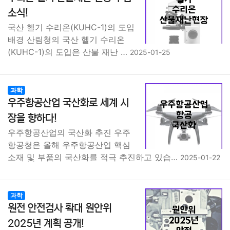
종교
사회
정치
건강
의료
의학
경제
마케팅
소식!
국산 헬기 수리온(KUHC-1)의 도입
부동산
외국어
교육
교통
생활
기타
배경 산림청의 국산 헬기 수리온
(KUHC-1)의 도입은 산불 재난 …
2025-01-25
과학
우주항공산업 국산화로 세계 시
장을 향하다!
우주항공산업의 국산화 추진 우주
항공청은 올해 우주항공산업 핵심
소재 및 부품의 국산화를 적극 추진하고 있습…
2025-01-22
과학
원전 안전검사 확대 원안위
2025년 계획 공개!