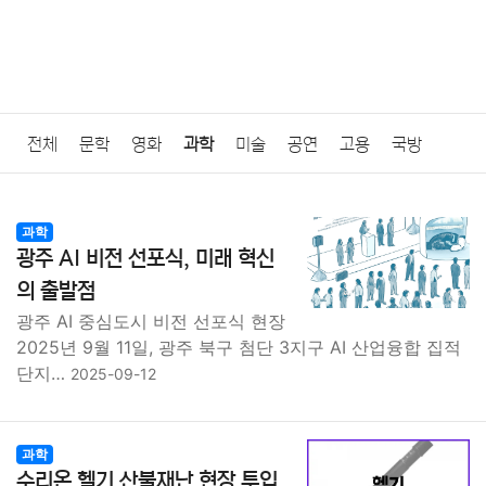
전체
문학
영화
과학
미술
공연
고용
국방
법률
음악
드라마
보험
연예인
만화
환경
보건
과학
광주 AI 비전 선포식, 미래 혁신
질병
가요
방송
일상
주식
암호화폐
블록체인
의 출발점
광주 AI 중심도시 비전 선포식 현장
결혼
육아
반려동물
패션
미용
증권
인테리어
2025년 9월 11일, 광주 북구 첨단 3지구 AI 산업융합 집적
단지…
2025-09-12
요리
상품리뷰
원예
금융
게임
스포츠
사진
대출
자동차
취미
여행
맛집
IT
컴퓨터
기술
과학
수리온 헬기 산불재난 현장 투입