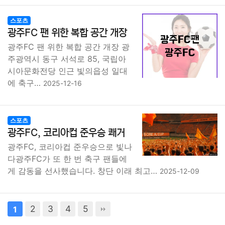
스포츠
광주FC 팬 위한 복합 공간 개장
광주FC 팬 위한 복합 공간 개장 광
주광역시 동구 서석로 85, 국립아
시아문화전당 인근 빛의읍성 일대
에 축구…
2025-12-16
스포츠
광주FC, 코리아컵 준우승 쾌거
광주FC, 코리아컵 준우승으로 빛나
다광주FC가 또 한 번 축구 팬들에
게 감동을 선사했습니다. 창단 이래 최고…
2025-12-09
2
3
4
5
1