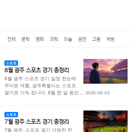
전체
문학
영화
과학
미술
공연
고용
국방
법률
음악
드라마
보험
연예인
만화
환경
보건
스포츠
8월 광주 스포츠 경기 총정리
질병
가요
방송
일상
주식
암호화폐
블록체인
8월 광주 스포츠 경기 일정 한눈에
무더운 여름, 광주특별시는 스포츠
결혼
육아
반려동물
패션
미용
증권
인테리어
열기로 가득 찹니다. 8월 한 달 동안 …
2026-08-03
요리
상품리뷰
원예
금융
게임
스포츠
사진
스포츠
대출
자동차
취미
여행
맛집
IT
컴퓨터
기술
7월 광주 스포츠 경기 총정리
7월 광주, 스포츠 열기 가득한 한