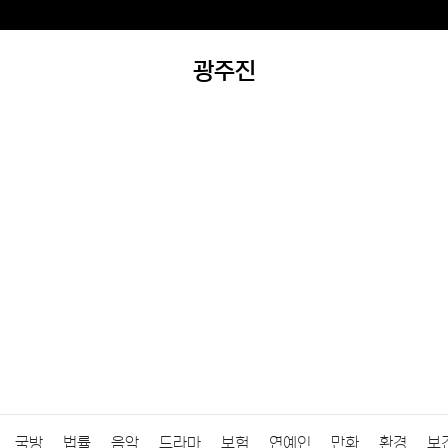
광주진
국방
법률
음악
드라마
보험
연예인
만화
환경
보