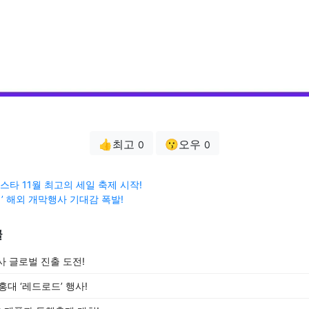
👍최고
😗오우
0
0
타 11월 최고의 세일 축제 시작!
제’ 해외 개막행사 기대감 폭발!
글
사 글로벌 진출 도전!
홍대 ‘레드로드’ 행사!