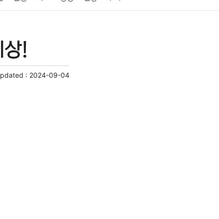
게임
스포츠
사진
대출
자동차
취미
상!
교육
교통
생활
기타
Updated :
2024-09-04