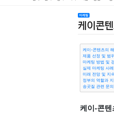
암호화폐
블록체인
결혼
육아
반려동물
마케팅
케이콘텐
여행
맛집
IT
컴퓨터
기술
종교
사회
케이-콘텐츠의 해
제품 선정 및 범
마케팅 방법 및 
실제 마케팅 사례
미래 전망 및 지
정부의 역할과 
송곳질 관련 문
케이-콘텐