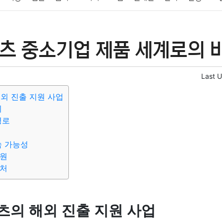
패션
미용
증권
인테리어
요리
상품리뷰
원예
금융
츠 중소기업 제품 세계로의 비
정치
건강
의료
의학
경제
마케팅
부동산
외국어
Last 
외 진출 지원 사업
위
경로
속 가능성
지원
의처
츠의 해외 진출 지원 사업