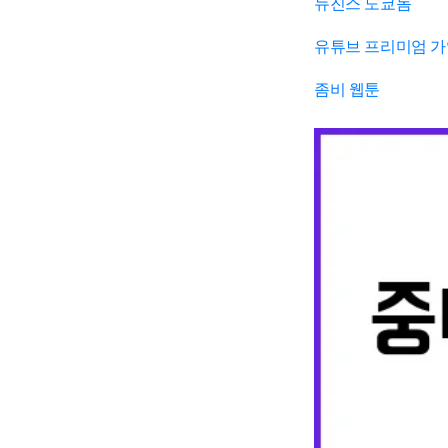
뉴진스 도쿄돔
유튜브 프리미엄 
좀비 웹툰