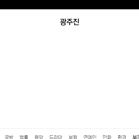
광주진
국방
법률
음악
드라마
보험
연예인
만화
환경
보