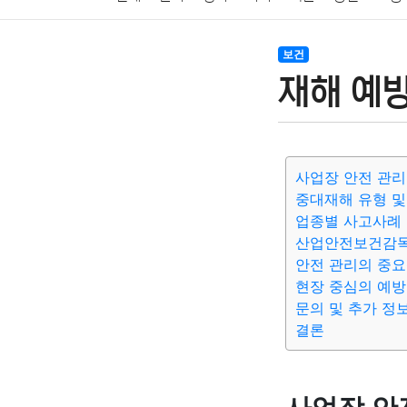
암호화폐
블록체인
결혼
육아
반려동물
보건
재해 예
여행
맛집
IT
컴퓨터
기술
종교
사회
사업장 안전 관리
중대재해 유형 및
업종별 사고사례
산업안전보건감독
안전 관리의 중
현장 중심의 예방
문의 및 추가 정
결론