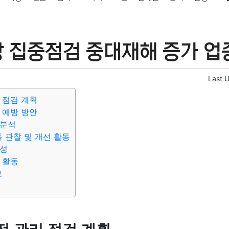
패션
미용
증권
인테리어
요리
상품리뷰
원예
금융
방 집중점검 중대재해 증가 업
정치
건강
의료
의학
경제
마케팅
부동산
외국어
Last 
 점검 계획
 예방 방안
 분석
 관찰 및 개선 활동
요성
 활동
보