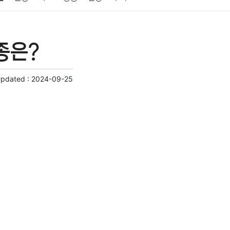
게임
스포츠
사진
대출
자동차
취미
종은?
교육
교통
생활
기타
Updated :
2024-09-25