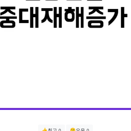
👍최고
😗오우
0
0