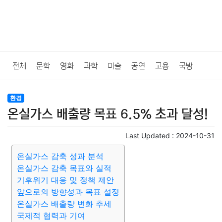
전체
문학
영화
과학
미술
공연
고용
국방
법률
음악
드라마
보험
연예인
만화
환경
보건
환경
온실가스 배출량 목표 6.5% 초과 달성!
질병
가요
방송
일상
주식
암호화폐
블록체인
Last Updated :
2024-10-31
결혼
육아
반려동물
패션
미용
증권
인테리어
온실가스 감축 성과 분석
온실가스 감축 목표와 실적
요리
상품리뷰
원예
금융
게임
스포츠
사진
기후위기 대응 및 정책 제안
앞으로의 방향성과 목표 설정
대출
자동차
취미
여행
맛집
IT
컴퓨터
기술
온실가스 배출량 변화 추세
국제적 협력과 기여