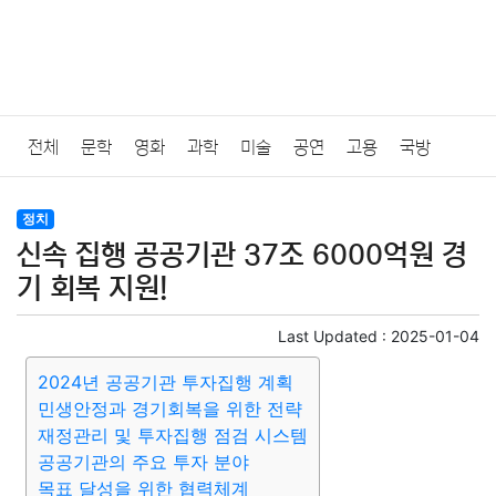
전체
문학
영화
과학
미술
공연
고용
국방
법률
음악
드라마
보험
연예인
만화
환경
보건
정치
신속 집행 공공기관 37조 6000억원 경
질병
가요
방송
일상
주식
암호화폐
블록체인
기 회복 지원!
결혼
육아
반려동물
패션
미용
증권
인테리어
Last Updated :
2025-01-04
2024년 공공기관 투자집행 계획
요리
상품리뷰
원예
금융
게임
스포츠
사진
민생안정과 경기회복을 위한 전략
재정관리 및 투자집행 점검 시스템
대출
자동차
취미
여행
맛집
IT
컴퓨터
기술
공공기관의 주요 투자 분야
목표 달성을 위한 협력체계