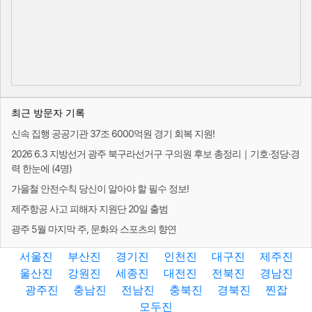
최근 방문자 기록
신속 집행 공공기관 37조 6000억원 경기 회복 지원!
2026 6.3 지방선거 광주 북구라선거구 구의원 후보 총정리｜기호·정당·경
력 한눈에 (4명)
가을철 안전수칙 당신이 알아야 할 필수 정보!
제주항공 사고 피해자 지원단 20일 출범
광주 5월 마지막 주, 문화와 스포츠의 향연
서울진
부산진
경기진
인천진
대구진
제주진
울산진
강원진
세종진
대전진
전북진
경남진
광주진
충남진
전남진
충북진
경북진
찐잡
모두진