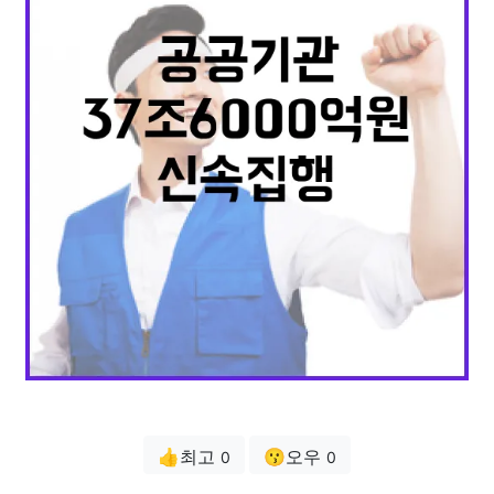
👍최고
😗오우
0
0