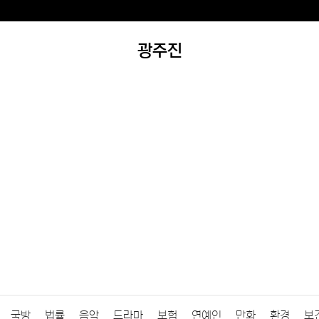
광주진
국방
법률
음악
드라마
보험
연예인
만화
환경
보