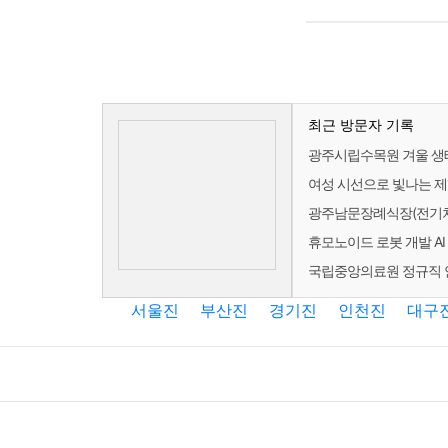
최근 방문자 기록
광주시립수목원 겨울 생
여성 시선으로 빛나는 
광주남문장례식장(전기차
휴모노이드 로봇 개발 AI 
국립중앙의료원 정규직 안
서울진
부산진
경기진
인천진
대구