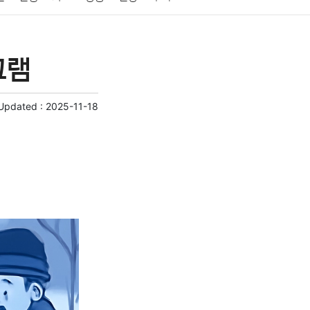
게임
스포츠
사진
대출
자동차
취미
그램
교육
교통
생활
기타
 Updated :
2025-11-18