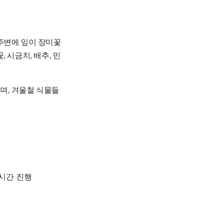
주변에 잎이 장미꽃
 시금치, 배추, 민
며, 겨울철 식물들
1시간 진행