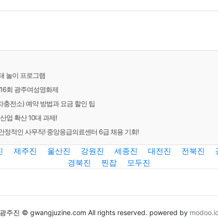
태 놀이 프로그램
제16회 광주여성영화제
충전소) 예약 방법과 요금 할인 팁
산업 확산 10대 과제!
정적인 사무직! 중앙응급의료센터 6급 채용 기회!
진
제주진
울산진
강원진
세종진
대전진
전북진
경북진
찐잡
모두진
광주진 © gwangjuzine.com All rights reserved. powered by
modoo.i