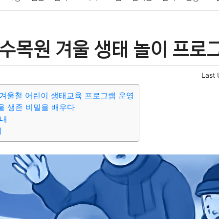
패션
미용
증권
인테리어
요리
상품리뷰
원예
금융
수목원 겨울 생태 놀이 프로
정치
건강
의료
의학
경제
마케팅
부동산
외국어
Last
 겨울철 어린이 생태교육 프로그램 운영
울 생존 비밀을 배우다
안내
의