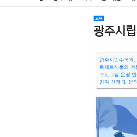
암호화폐
블록체인
결혼
육아
반려동물
교육
광주시립
여행
맛집
IT
컴퓨터
기술
종교
사회
광주시립수목원,
로제트식물의 겨
프로그램 운영 
참여 신청 및 문