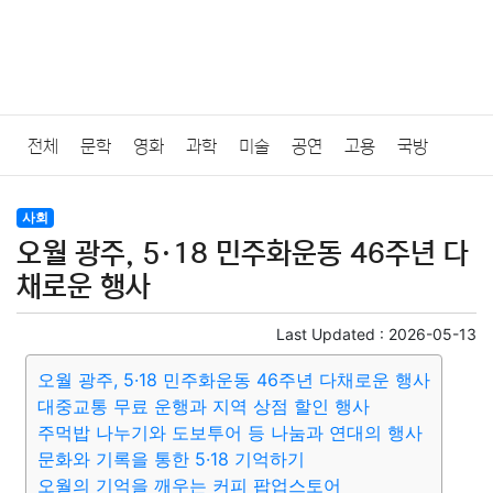
전체
문학
영화
과학
미술
공연
고용
국방
법률
음악
드라마
보험
연예인
만화
환경
보건
사회
오월 광주, 5·18 민주화운동 46주년 다
질병
가요
방송
일상
주식
암호화폐
블록체인
채로운 행사
결혼
육아
반려동물
패션
미용
증권
인테리어
Last Updated :
2026-05-13
오월 광주, 5·18 민주화운동 46주년 다채로운 행사
요리
상품리뷰
원예
금융
게임
스포츠
사진
대중교통 무료 운행과 지역 상점 할인 행사
주먹밥 나누기와 도보투어 등 나눔과 연대의 행사
대출
자동차
취미
여행
맛집
IT
컴퓨터
기술
문화와 기록을 통한 5·18 기억하기
오월의 기억을 깨우는 커피 팝업스토어