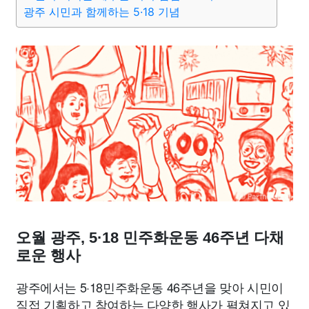
종교
사회
정치
건강
의료
의학
경제
마케팅
광주 시민과 함께하는 5·18 기념
부동산
외국어
교육
교통
생활
기타
오월 광주, 5·18 민주화운동 46주년 다채
로운 행사
광주에서는 5·18민주화운동 46주년을 맞아 시민이
직접 기획하고 참여하는 다양한 행사가 펼쳐지고 있