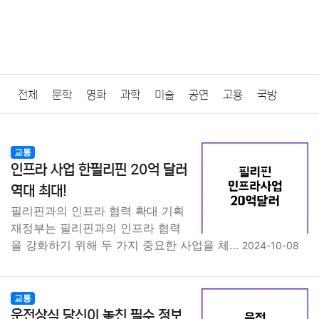
전체
문학
영화
과학
미술
공연
고용
국방
법률
음악
드라마
보험
연예인
만화
환경
보건
교통
인프라 사업 한필리핀 20억 달러
질병
가요
방송
일상
주식
암호화폐
블록체인
역대 최대!
필리핀과의 인프라 협력 확대 기획
결혼
육아
반려동물
패션
미용
증권
인테리어
재정부는 필리핀과의 인프라 협력
을 강화하기 위해 두 가지 중요한 사업을 체…
2024-10-08
요리
상품리뷰
원예
금융
게임
스포츠
사진
대출
자동차
취미
여행
맛집
IT
컴퓨터
기술
교통
운전상식 당신이 놓친 필수 정보