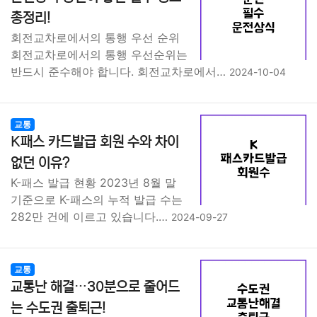
종교
사회
정치
건강
의료
의학
경제
마케팅
총정리!
회전교차로에서의 통행 우선 순위
부동산
외국어
교육
교통
생활
기타
회전교차로에서의 통행 우선순위는
반드시 준수해야 합니다. 회전교차로에서…
2024-10-04
교통
K패스 카드발급 회원 수와 차이
없던 이유?
K-패스 발급 현황 2023년 8월 말
기준으로 K-패스의 누적 발급 수는
282만 건에 이르고 있습니다.…
2024-09-27
교통
교통난 해결…30분으로 줄어드
는 수도권 출퇴근!