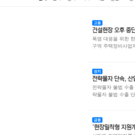
암호화폐
블록체인
결혼
육아
반려동물
고용
건설현장 오후 중단
여행
맛집
IT
컴퓨터
기술
종교
사회
폭염 대응을 위한 
구역 주택정비사업
정치
전략물자 단속, 산
전략물자 불법 수출
략물자 불법 수출 
금융
‘현장밀착형 지원개