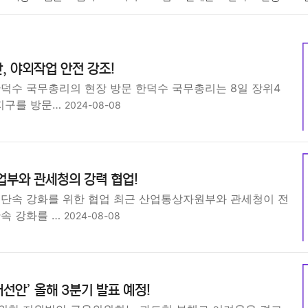
패션
미용
증권
인테리어
요리
상품리뷰
원예
금융
, 야외작업 안전 강조!
정치
건강
의료
의학
경제
마케팅
부동산
외국어
한덕수 국무총리의 현장 방문 한덕수 국무총리는 8일 장위4
지구를 방문…
2024-08-08
업부와 관세청의 강력 협업!
 단속 강화를 위한 협업 최근 산업통상자원부와 관세청이 전
단속 강화를 …
2024-08-08
선안’ 올해 3분기 발표 예정!