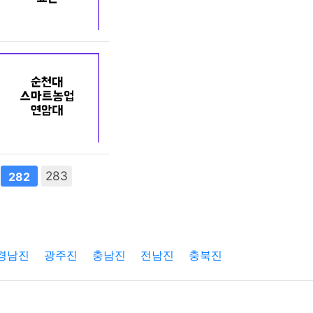
283
282
경남진
광주진
충남진
전남진
충북진