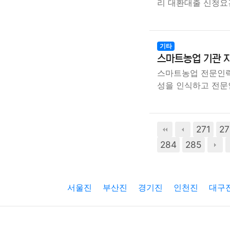
리 대환대출 신청요
기타
스마트농업 기관 지
스마트농업 전문인력
성을 인식하고 전문
271
27
284
285
서울진
부산진
경기진
인천진
대구