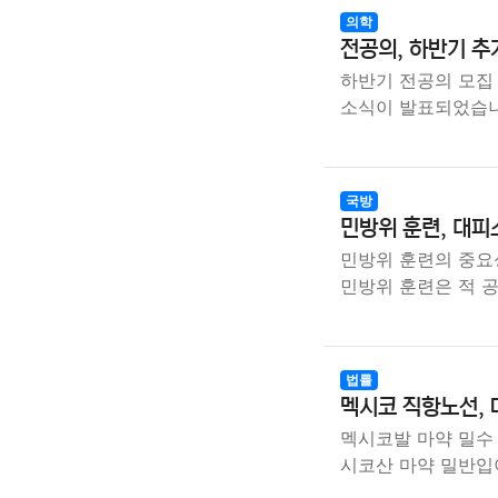
의학
전공의, 하반기 추
하반기 전공의 모집
소식이 발표되었습니
국방
민방위 훈련, 대피
민방위 훈련의 중요성
민방위 훈련은 적 
법률
멕시코 직항노선, 
멕시코발 마약 밀수
시코산 마약 밀반입