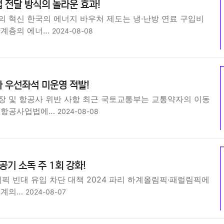
 전달 방식의 놀라운 효과!
의 혁신 한국의 에너지 바우처 제도는 냉·난방 연료 구입비
약계층의 에너…
2024-08-08
사 우선좌석 미운영 적발!
장 및 항공사 위반 사항 최근 국토교통부는 교통약자의 이동
해 항공사업법에…
2024-08-08
공기 소독 주 1회 강화!
림픽 빈대 유입 차단 대책 2024 파리 하계올림픽·패럴림픽에
세계의…
2024-08-07