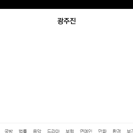
광주진
국방
법률
음악
드라마
보험
연예인
만화
환경
보