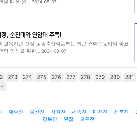
건을 대폭 완…
2024-08-07
정, 순천대와 연암대 주목!
 교육기관 선정 농림축산식품부는 최근 스마트농업의 중요
인력 양성을 위한…
2024-08-07
2
273
274
275
276
277
278
279
280
281
진
제주진
울산진
강원진
세종진
대전진
전북진
경북진
찐잡
모두진