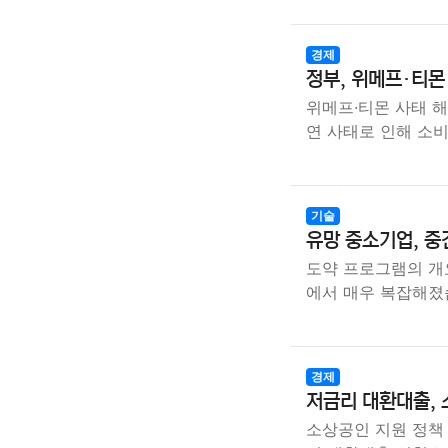
경제
정부, 위메프·티몬
위메프·티몬 사태 해
연 사태로 인해 소
기술
유망 중소기업, 중
도약 프로그램의 개
에서 매우 복잡해졌
경제
저금리 대환대출, 
소상공인 지원 정책