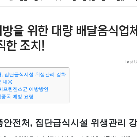
패션
미용
증권
인테리어
요리
상품리뷰
원예
금융
예방을 위한 대량 배달음식업체
정치
건강
의료
의학
경제
마케팅
부동산
외국어
직한 조치!
Last 
, 집단급식시설 위생관리 강화
및 내용
퍼프린젠스균 예방방안
식중독 예방 요령
안전처, 집단급식시설 위생관리 