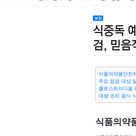
암호화폐
블록체인
결혼
육아
반려동물
보건
식중독 
여행
맛집
IT
컴퓨터
기술
종교
사회
검, 믿음
식품의약품안전처
주요 점검 대상 
클로스트리디움 
대량 조리 음식 
식품의약품