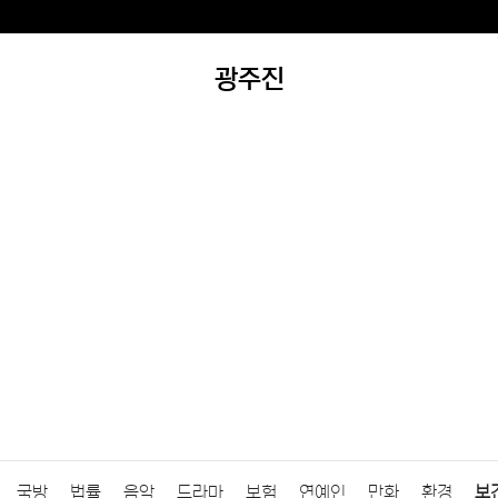
광주진
국방
법률
음악
드라마
보험
연예인
만화
환경
보