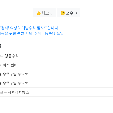
👍최고
😗오우
0
0
검사! 여성의 예방수칙 알려드립니다.
동을 위한 특별 지원, 장애아동수당 도입!
글
필수 행동수칙
서비스 완비
철 수족구병 주의보
철 수족구병 주의보
 광산구 사회적처방소