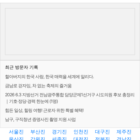
최근 방문자 기록
할아버지의 한국 사랑, 한국 매력을 세계에 알리다.
금남로 걷자잉, 차 없는 축제의 즐거움
2026 6.3 지방선거 전남광주통합 담양군제1선거구 시도의원 후보 총정리
｜기호·정당·경력 한눈에 (1명)
힘든 일상, 힐링 여행! 근로자 위한 특별 혜택!
남구, 구직청년 증명사진 촬영 지원 사업
서울진
부산진
경기진
인천진
대구진
제주진
울산진
강원진
세종진
대전진
전북진
경남진