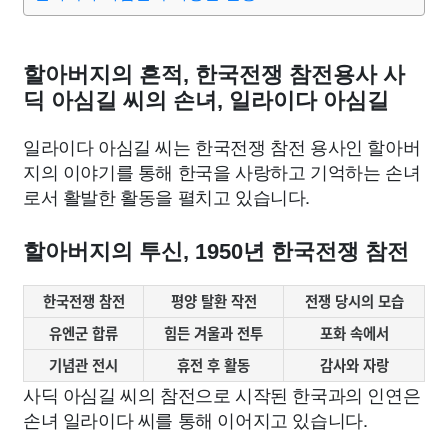
종교
사회
정치
건강
의료
의학
경제
마케팅
부동산
외국어
교육
교통
생활
기타
할아버지의 흔적, 한국전쟁 참전용사 사
딕 아심길 씨의 손녀, 일라이다 아심길
일라이다 아심길 씨는 한국전쟁 참전 용사인 할아버
지의 이야기를 통해 한국을 사랑하고 기억하는 손녀
로서 활발한 활동을 펼치고 있습니다.
할아버지의 투신, 1950년 한국전쟁 참전
한국전쟁 참전
평양 탈환 작전
전쟁 당시의 모습
유엔군 합류
힘든 겨울과 전투
포화 속에서
기념관 전시
휴전 후 활동
감사와 자랑
사딕 아심길 씨의 참전으로 시작된 한국과의 인연은
손녀 일라이다 씨를 통해 이어지고 있습니다.