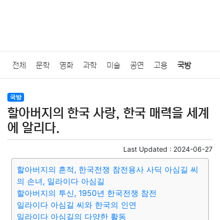
전체
문학
영화
과학
미술
공연
고용
국방
법률
음악
드라마
보험
연예인
만화
환경
보건
국방
할아버지의 한국 사랑, 한국 매력을 세계
질병
가요
방송
일상
주식
암호화폐
블록체인
에 알리다.
결혼
육아
반려동물
패션
미용
증권
인테리어
Last Updated :
2024-06-27
할아버지의 흔적, 한국전쟁 참전용사 사딕 아심길 씨
요리
상품리뷰
원예
금융
게임
스포츠
사진
의 손녀, 일라이다 아심길
할아버지의 투신, 1950년 한국전쟁 참전
대출
자동차
취미
여행
맛집
IT
컴퓨터
기술
일라이다 아심길 씨와 한국의 인연
일라이다 아심길의 다양한 활동