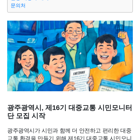
종교
사회
정치
건강
의료
의학
경제
마케팅
문의처
부동산
외국어
교육
교통
생활
기타
광주광역시, 제16기 대중교통 시민모니터
단 모집 시작
광주광역시가 시민과 함께 더 안전하고 편리한 대중
교통 환경을 만들기 위해 제16기 대중교통 시민모니