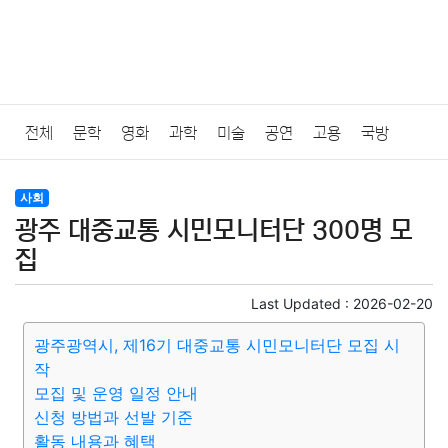
전체
문학
영화
과학
미술
공연
고용
국방
법률
음악
드라마
보험
연예인
만화
환경
보건
사회
광주 대중교통 시민모니터단 300명 모
질병
가요
방송
일상
주식
암호화폐
블록체인
집
결혼
육아
반려동물
패션
미용
증권
인테리어
Last Updated :
2026-02-20
광주광역시, 제16기 대중교통 시민모니터단 모집 시
요리
상품리뷰
원예
금융
게임
스포츠
사진
작
모집 및 운영 일정 안내
대출
자동차
취미
여행
맛집
IT
컴퓨터
기술
신청 방법과 선발 기준
활동 내용과 혜택