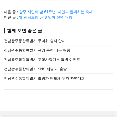
다음 글 :
광주 시민의 날 61주년, 시민과 함께하는 축제
이전 글 :
옛 전남도청 5·18 맞아 전면 개방
함께 보면 좋은 글
전남광주통합특별시 무더위 쉼터 안내
전남광주통합특별시 폭염 총력 대응 현황
전남광주통합특별시 고향사랑기부 특별 이벤트
전남광주통합특별시 SNS 채널 새 출발
전남광주통합특별시 출범과 반도체 투자 환영대회