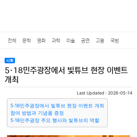
전체
문학
영화
과학
미술
공연
고용
국방
법률
음악
드라마
보험
연예인
만화
환경
보건
사회
5·18민주광장에서 빛튜브 현장 이벤트
질병
가요
방송
일상
주식
암호화폐
블록체인
개최
결혼
육아
반려동물
패션
미용
증권
인테리어
Last Updated :
2026-05-14
5·18민주광장에서 빛튜브 현장 이벤트 개최
요리
상품리뷰
원예
금융
게임
스포츠
사진
참여 방법과 기념품 증정
5·18민주광장 주요 행사와 빛튜브의 역할
대출
자동차
취미
여행
맛집
IT
컴퓨터
기술