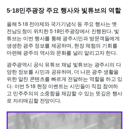
5·18민주광장 주요 행사와 빛튜브의 역할
올해 5·18 전야제와 국가기념식 등 주요 행사는 옛
전남도청이 위치한 5·18민주광장에서 진행된다. 빛
튜브는 이번 행사를 통해 광주시민과 방문객들에게
생생한 광주 정보를 제공하며, 현장 체험의 기회를
마련해 광주의 역사와 문화를 널리 알리고자 한다.
광주광역시 공식 유튜브 채널 빛튜브는 광주시의 다
양한 정보를 시민과 공유하며, 더 나은 광주 생활을
위한 알찬 콘텐츠를 빠르게 전달하는 역할을 하고 있
다. 이번 5·18 현장 이벤트는 시민들이 직접 참여하
고 민주주의의 소중함을 체감할 수 있는 뜻깊은 행사
로 자리매김할 전망이다.