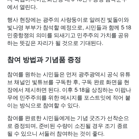
에서 열린다.
행사 현장에는 광주의 사랑둥이로 알려진 빛돌이와
빛나영 부부가 참석할 예정으로, 시민들과 함께 5·18
민중항쟁의 의미를 되새기고 민주주의 가치를 공유
하는 뜻깊은 자리가 될 것으로 기대된다.
참여 방법과 기념품 증정
참여를 원하는 시민들은 먼저 광주광역시 공식 유튜
브 채널인 빛튜브를 구독한 후, 구독 완료 화면을 현
장에서 제시하면 된다. 이후 5·18을 상징하는 이팝나
무에 민주주의를 위한 메시지를 포스트잇에 적어 붙
이는 방식으로 참여할 수 있다.
참여를 완료한 시민들에게는 기념 굿즈가 선착순으
로 증정되며, 준비된 수량이 소진될 경우 조기 종료
될 수 있으니 서둘러 참여하는 것이 좋다.