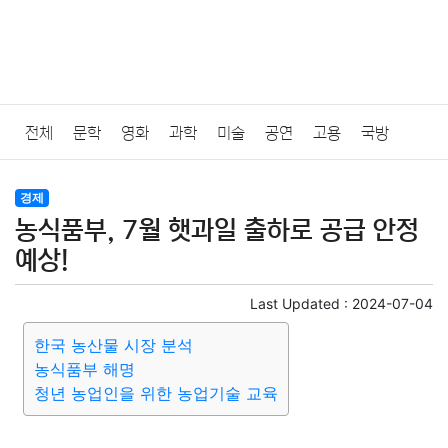
전체
문학
영화
과학
미술
공연
고용
국방
법률
음악
드라마
보험
연예인
만화
환경
보건
경제
농식품부, 7월 햇과일 출하로 공급 안정
질병
가요
방송
일상
주식
암호화폐
블록체인
예상!
결혼
육아
반려동물
패션
미용
증권
인테리어
Last Updated :
2024-07-04
한국 농산물 시장 분석
요리
상품리뷰
원예
금융
게임
스포츠
사진
농식품부 해명
청년 농업인을 위한 농업기술 교육
대출
자동차
취미
여행
맛집
IT
컴퓨터
기술