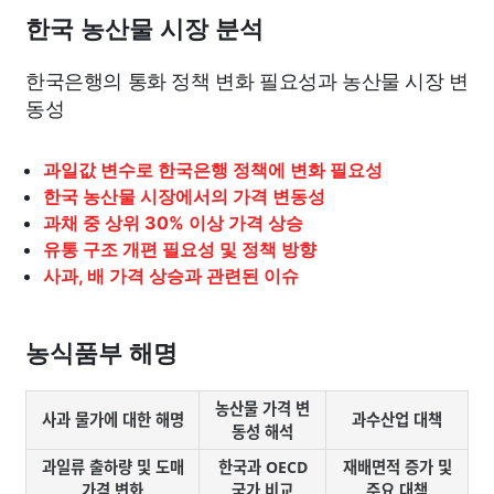
종교
사회
정치
건강
의료
의학
경제
마케팅
한국 농산물 시장 분석
한국은행의 통화 정책 변화 필요성과 농산물 시장 변
부동산
외국어
교육
교통
생활
기타
동성
과일값 변수로 한국은행 정책에 변화 필요성
한국 농산물 시장에서의 가격 변동성
과채 중 상위 30% 이상 가격 상승
유통 구조 개편 필요성 및 정책 방향
사과, 배 가격 상승과 관련된 이슈
농식품부 해명
농산물 가격 변
사과 물가에 대한 해명
과수산업 대책
동성 해석
과일류 출하량 및 도매
한국과 OECD
재배면적 증가 및
가격 변화
국가 비교
주요 대책