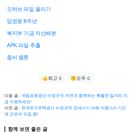
깃허브 파일 올리기
임영웅 8주년
복지부 기금 자산배분
APK 파일 추출
좀비 웹툰
👍최고
😗오우
0
0
다음 글 :
국립공원공단 비정규직 자연과 함께하는 특별한 일자리 지
금 지원하세요!
이전 글 :
한국토지주택공사 비정규직 전세사기 피해 지원! LH 기간
제 근로자 모집 중!
함께 보면 좋은 글