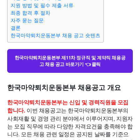
종교
사회
정치
건강
의료
의학
경제
마케팅
지원 방법 및 필수 제출 서류
최종 합격 후 절차
자주 묻는 질문
부동산
외국어
교육
교통
생활
기타
결론
한국마약퇴치운동본부 채용 공고 숏텐츠
한국마약퇴치운동본부 제11차 정규직 및 계약직 채용공
고 채용 공고 바로가기 👈 클릭
한국마약퇴치운동본부 채용공고 개요
한국마약퇴치운동본부는 신입 및 경력직원을 모집
이번 채용공고는 한국마약퇴치운동본부의
합니다.
사회재활 및 경영 관리 분야에서 이루어지며, 지원자
는 모집 직무에 따라 다양한 자격요건을 충족해야 합
니다. 모든 채용 관련 일정은 공지된 날짜를 기준으