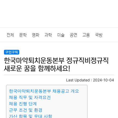
전체
문학
영화
과학
미술
공연
고용
국방
법률
음악
드라마
보험
연예인
만화
환경
보건
구인구직
한국마약퇴치운동본부 정규직비정규직
질병
가요
방송
일상
주식
암호화폐
블록체인
새로운 꿈을 함께하세요!
결혼
육아
반려동물
패션
미용
증권
인테리어
Last Updated :
2024-10-04
한국마약퇴치운동본부 채용공고 개요
요리
상품리뷰
원예
금융
게임
스포츠
사진
채용 직무 및 자격요건
채용 진행 단계
대출
자동차
취미
여행
맛집
IT
컴퓨터
기술
근무 조건 및 환경
가산 항목 및 우대 사항