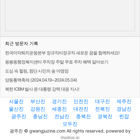
최근 방문자 기록
한국마약퇴치운동본부 정규직비정규직 새로운 꿈을 함께하세요!
용봉동행정복지센터 주차장 주말 무료 주차 혜택 알아보기
도심 속 힐링, 첨단 시민의 숲 야영장
양동통맥축제 (2024.04.19~2024.05.04)
북한 ICBM 발사 윤 대통령 강력 대응 지시!
서울진
부산진
경기진
인천진
대구진
제주진
울산진
강원진
세종진
대전진
전북진
경남진
광주진
충남진
전남진
충북진
경북진
찐잡
모두진
광주진 © gwangjuzine.com All rights reserved. powered by
modoo.io