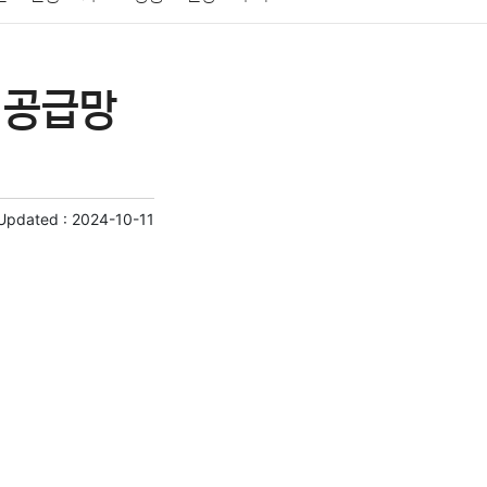
게임
스포츠
사진
대출
자동차
취미
 공급망
교육
교통
생활
기타
 Updated :
2024-10-11