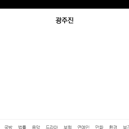
광주진
국방
법률
음악
드라마
보험
연예인
만화
환경
보