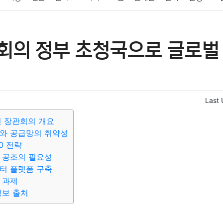
패션
미용
증권
인테리어
요리
상품리뷰
원예
금융
관회의 정부 초청국으로 글로벌
정치
건강
의료
의학
경제
마케팅
부동산
외국어
Last
신 장관회의 개요
제와 공급망의 취약성
0 전략
 공조의 필요성
터 플랫폼 구축
 과제
정보 출처