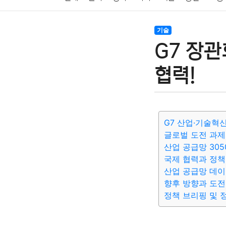
암호화폐
블록체인
결혼
육아
반려동물
기술
G7 장
여행
맛집
IT
컴퓨터
기술
종교
사회
협력!
G7 산업·기술혁
글로벌 도전 과
산업 공급망 305
국제 협력과 정책
산업 공급망 데이
향후 방향과 도전
정책 브리핑 및 