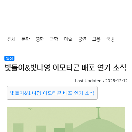
전체
문학
영화
과학
미술
공연
고용
국방
법률
음악
드라마
보험
연예인
만화
환경
보건
일상
빛돌이&빛나영 이모티콘 배포 연기 소식
질병
가요
방송
일상
주식
암호화폐
블록체인
Last Updated :
2025-12-12
결혼
육아
반려동물
패션
미용
증권
인테리어
빛돌이&빛나영 이모티콘 배포 연기 소식
요리
상품리뷰
원예
금융
게임
스포츠
사진
대출
자동차
취미
여행
맛집
IT
컴퓨터
기술