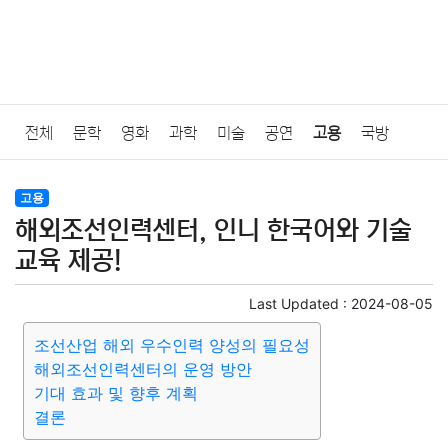
전체
문학
영화
과학
미술
공연
고용
국방
법률
음악
드라마
보험
연예인
만화
환경
보건
고용
해외조선인력센터, 인니 한국어와 기술
질병
가요
방송
일상
주식
암호화폐
블록체인
교육 제공!
결혼
육아
반려동물
패션
미용
증권
인테리어
Last Updated :
2024-08-05
조선산업 해외 우수인력 양성의 필요성
요리
상품리뷰
원예
금융
게임
스포츠
사진
해외조선인력센터의 운영 방안
기대 효과 및 향후 계획
대출
자동차
취미
여행
맛집
IT
컴퓨터
기술
결론