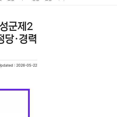
게임
스포츠
사진
대출
자동차
취미
보성군제2
교육
교통
생활
기타
정당·경력
Updated :
2026-05-22