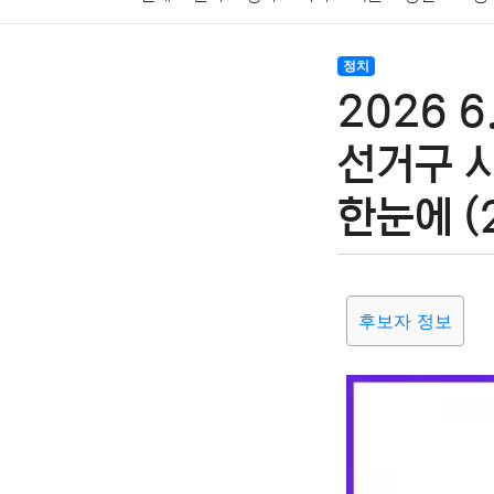
암호화폐
블록체인
결혼
육아
반려동물
정치
2026 
여행
맛집
IT
컴퓨터
기술
종교
사회
선거구 
한눈에 (
후보자 정보