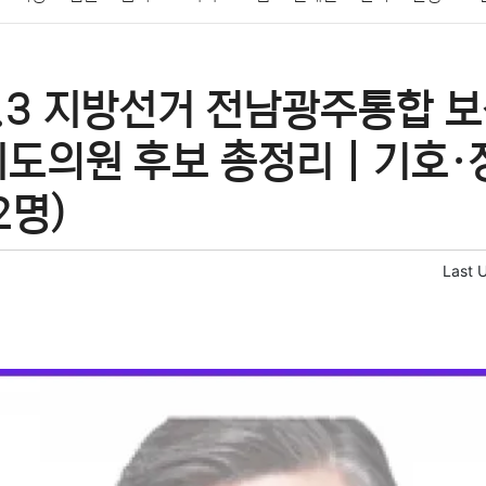
패션
미용
증권
인테리어
요리
상품리뷰
원예
금융
6.3 지방선거 전남광주통합 
정치
건강
의료
의학
경제
마케팅
부동산
외국어
시도의원 후보 총정리｜기호·
2명)
Last 