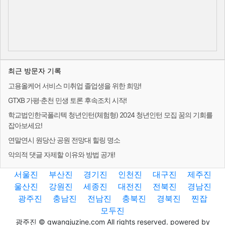
최근 방문자 기록
고용올케어 서비스 미취업 졸업생을 위한 희망!
GTXB 가평·춘천 민생 토론 후속조치 시작!
학교법인한국폴리텍 청년인턴(체험형) 2024 청년인턴 모집 꿈의 기회를
잡아보세요!
연말연시 원당산 공원 전망대 힐링 명소
악의적 댓글 자제할 이유와 방법 공개!
서울진
부산진
경기진
인천진
대구진
제주진
울산진
강원진
세종진
대전진
전북진
경남진
광주진
충남진
전남진
충북진
경북진
찐잡
모두진
광주진 © gwangjuzine.com All rights reserved. powered by