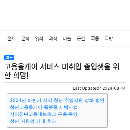
전체
문학
영화
과학
미술
공연
고용
국방
법률
음악
드라마
보험
연예인
만화
환경
보건
고용
고용올케어 서비스 미취업 졸업생을 위
질병
가요
방송
일상
주식
암호화폐
블록체인
한 희망!
결혼
육아
반려동물
패션
미용
증권
인테리어
Last Updated :
2024-08-14
2024년 하반기 지역 청년 취업지원 강화 방안
요리
상품리뷰
원예
금융
게임
스포츠
사진
청년고용올케어 플랫폼 시범사업
지역청년고용네트워크 구축·운영
대출
자동차
취미
여행
맛집
IT
컴퓨터
기술
청년 지원의 기대 효과