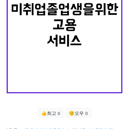
👍최고
😗오우
0
0