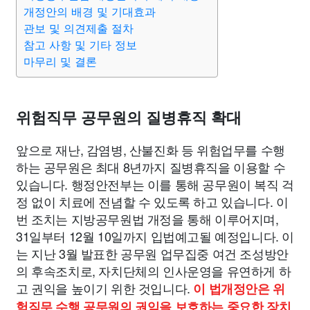
종교
사회
정치
건강
의료
의학
경제
마케팅
개정안의 배경 및 기대효과
관보 및 의견제출 절차
참고 사항 및 기타 정보
부동산
외국어
교육
교통
생활
기타
마무리 및 결론
위험직무 공무원의 질병휴직 확대
앞으로 재난, 감염병, 산불진화 등 위험업무를 수행
하는 공무원은 최대 8년까지 질병휴직을 이용할 수
있습니다. 행정안전부는 이를 통해 공무원이 복직 걱
정 없이 치료에 전념할 수 있도록 하고 있습니다. 이
번 조치는 지방공무원법 개정을 통해 이루어지며,
31일부터 12월 10일까지 입법예고될 예정입니다. 이
는 지난 3월 발표한 공무원 업무집중 여건 조성방안
의 후속조치로, 자치단체의 인사운영을 유연하게 하
고 권익을 높이기 위한 것입니다.
이 법개정안은 위
험직무 수행 공무원의 권익을 보호하는 중요한 장치