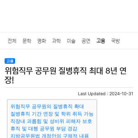
전체
문학
영화
과학
미술
공연
고용
국방
법률
음악
드라마
보험
연예인
만화
환경
보건
고용
위험직무 공무원 질병휴직 최대 8년 연
질병
가요
방송
일상
주식
암호화폐
블록체인
장!
결혼
육아
반려동물
패션
미용
증권
인테리어
Last Updated :
2024-10-31
위험직무 공무원의 질병휴직 확대
요리
상품리뷰
원예
금융
게임
스포츠
사진
질병휴직 기간 연장 및 학위 취득 가능
직장내 괴롭힘 및 성비위 피해자 보호
대출
자동차
취미
여행
맛집
IT
컴퓨터
기술
휴직 및 대행 공무원 부담 경감
지방공무원법 개정안의 구체적 내용