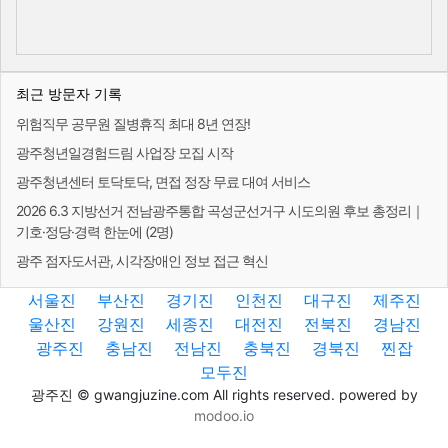
최근 방문자 기록
위험직무 공무원 질병휴직 최대 8년 연장!
광주청년일경험드림 사업장 모집 시작
광주청년센터 토닥토닥, 면접 정장 무료 대여 서비스
2026 6.3 지방선거 전남광주통합 곡성군선거구 시도의원 후보 총정리｜
기호·정당·경력 한눈에 (2명)
광주 점자도서관, 시각장애인 정보 접근 혁신
서울진
부산진
경기진
인천진
대구진
제주진
울산진
강원진
세종진
대전진
전북진
경남진
광주진
충남진
전남진
충북진
경북진
찐잡
모두진
광주진 © gwangjuzine.com All rights reserved. powered by
modoo.io