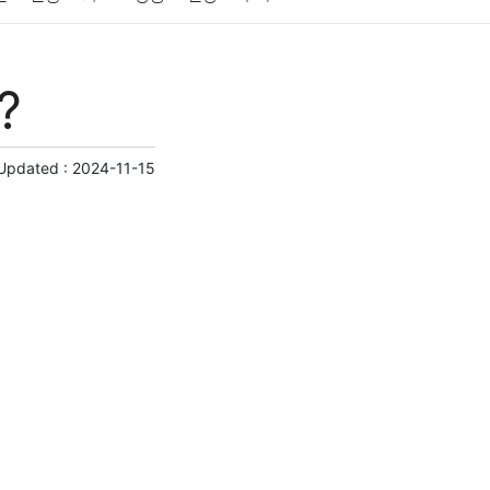
게임
스포츠
사진
대출
자동차
취미
?
교육
교통
생활
기타
 Updated :
2024-11-15