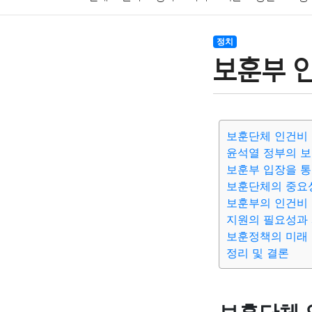
암호화폐
블록체인
결혼
육아
반려동물
정치
보훈부 인
여행
맛집
IT
컴퓨터
기술
종교
사회
보훈단체 인건비
윤석열 정부의 
보훈부 입장을 통
보훈단체의 중요
보훈부의 인건비 
지원의 필요성과
보훈정책의 미래
정리 및 결론