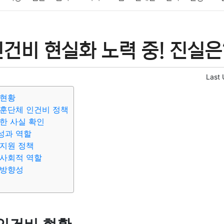
패션
미용
증권
인테리어
요리
상품리뷰
원예
금융
건비 현실화 노력 중! 진실은
정치
건강
의료
의학
경제
마케팅
부동산
외국어
Last
 현황
보훈단체 인건비 정책
한 사실 확인
성과 역할
지원 정책
 사회적 역할
 방향성