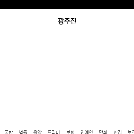
광주진
국방
법률
음악
드라마
보험
연예인
만화
환경
보