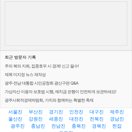
최근 방문자 기록
주의 북의 지뢰, 집중호우 시 경계! 신고 필수!
제목 미지정 뉴스 재작성
광주·전남 대통합 시민공청회 광산구편 Q&A
가상자산 이용자 보호법 시행, 예치금 은행이 안전하게 보관하세요!
광주사회적경제박람회, 가치와 함께하는 특별한 축제
서울진
부산진
경기진
인천진
대구진
제주진
울산진
강원진
세종진
대전진
전북진
경남진
광주진
충남진
전남진
충북진
경북진
찐잡