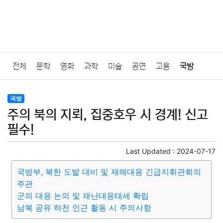
전체
문학
영화
과학
미술
공연
고용
국방
법률
음악
드라마
보험
연예인
만화
환경
보건
국방
주의 북의 지뢰, 집중호우 시 경계! 신고
질병
가요
방송
일상
주식
암호화폐
블록체인
필수!
결혼
육아
반려동물
패션
미용
증권
인테리어
Last Updated :
2024-07-17
국방부, 북한 도발 대비 및 재해대응 긴급지휘관회의
요리
상품리뷰
원예
금융
게임
스포츠
사진
주관
군의 대응 논의 및 재난대응태세 확립
대출
자동차
취미
여행
맛집
IT
컴퓨터
기술
남북 공유 하천 인근 활동 시 주의사항