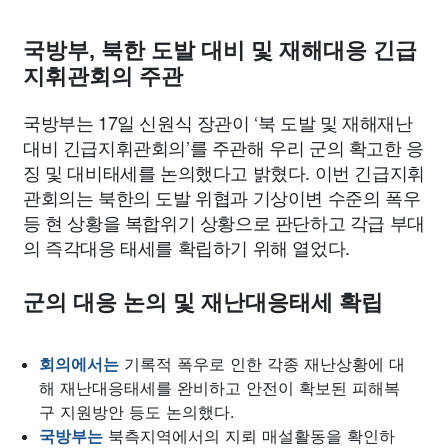
종교
사회
정치
건강
의료
의학
경제
마케팅
국방부, 북한 도발 대비 및 재해대응 긴급
부동산
외국어
교육
교통
생활
기타
지휘관회의 주관
국방부는 17일 신원식 장관이 ‘북 도발 및 재해재난
대비 긴급지휘관회의’를 주관해 우리 군의 확고한 응
징 및 대비태세를 논의했다고 밝혔다. 이번 긴급지휘
관회의는 북한의 도발 위협과 기상이변 수준의 폭우
등 현 상황을 복합위기 상황으로 판단하고 각급 부대
의 즉각대응 태세를 확립하기 위해 열었다.
군의 대응 논의 및 재난대응태세 확립
회의에서는
기록적 폭우로 인한 각종 재난상황에 대
해 재난대응태세를 완비하고 안전이 확보된 피해복
구 지원방안 등도 논의했다.
국방부는
북측지역에서의 지뢰 매설활동을 확인하