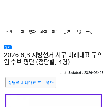
전체
문학
영화
과학
미술
공연
고용
국방
법률
음악
드라마
보험
연예인
만화
환경
보건
정치
2026 6.3 지방선거 서구 비례대표 구의
질병
가요
방송
일상
주식
암호화폐
블록체인
원 후보 명단 (정당별, 4명)
결혼
육아
반려동물
패션
미용
증권
인테리어
Last Updated :
2026-05-23
정당별 비례대표 후보 명단
요리
상품리뷰
원예
금융
게임
스포츠
사진
대출
자동차
취미
여행
맛집
IT
컴퓨터
기술