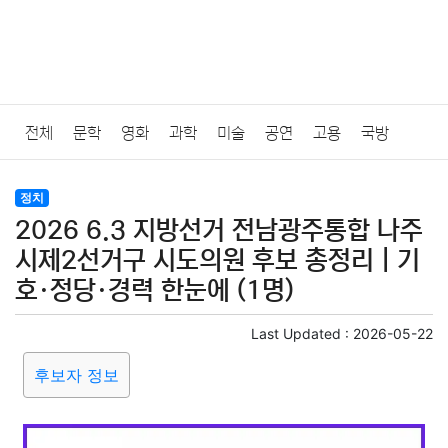
전체
문학
영화
과학
미술
공연
고용
국방
법률
음악
드라마
보험
연예인
만화
환경
보건
정치
2026 6.3 지방선거 전남광주통합 나주
질병
가요
방송
일상
주식
암호화폐
블록체인
시제2선거구 시도의원 후보 총정리｜기
호·정당·경력 한눈에 (1명)
결혼
육아
반려동물
패션
미용
증권
인테리어
Last Updated :
2026-05-22
요리
상품리뷰
원예
금융
게임
스포츠
사진
후보자 정보
대출
자동차
취미
여행
맛집
IT
컴퓨터
기술