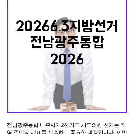
종교
사회
정치
건강
의료
의학
경제
마케팅
부동산
외국어
교육
교통
생활
기타
전남광주통합 나주시제2선거구 시도의원 선거는 지
역 주민의 대표를 선출하는 중요한 과정입니다. 이번