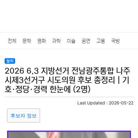
전체
문학
영화
과학
미술
공연
고용
국방
법률
음악
드라마
보험
연예인
만화
환경
보건
정치
2026 6.3 지방선거 전남광주통합 나주
질병
가요
방송
일상
주식
암호화폐
블록체인
시제3선거구 시도의원 후보 총정리｜기
호·정당·경력 한눈에 (2명)
결혼
육아
반려동물
패션
미용
증권
인테리어
Last Updated :
2026-05-22
요리
상품리뷰
원예
금융
게임
스포츠
사진
후보자 정보
대출
자동차
취미
여행
맛집
IT
컴퓨터
기술