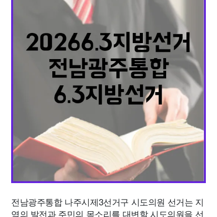
종교
사회
정치
건강
의료
의학
경제
마케팅
부동산
외국어
교육
교통
생활
기타
전남광주통합 나주시제3선거구 시도의원 선거는 지
역의 발전과 주민의 목소리를 대변할 시도의원을 선